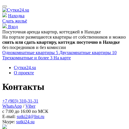
Находка
Сдать жильё
Вход
Посуточная аренда квартир, коттеджей в
Находке
На портале размещаются квартиры от собственников и можно
снять или сдать квартиру, коттедж посуточно в
Находке
без посредников и без комиссии
Однокомнатные квартиры
5
Двухкомнатные квартиры
10
Трехкомнатные и более
3
На карте
Сутки24.su
О проекте
Контакты
+7 (903) 310-31-31
WhatsApp
/
Viber
c 7:00 до 16:00 по МСК
E-mail:
sutki24@list.ru
Skype:
sutki24.su