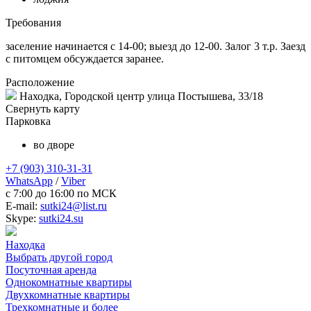
Требования
заселение начинается с 14-00; выезд до 12-00. Залог 3 т.р. Заезд
с питомцем обсуждается заранее.
Расположение
Находка, Городской центр улица Постышева, 33/18
Свернуть карту
Парковка
во дворе
+7 (903) 310-31-31
WhatsApp
/
Viber
c 7:00 до 16:00 по МСК
E-mail:
sutki24@list.ru
Skype:
sutki24.su
Находка
Выбрать другой город
Посуточная аренда
Однокомнатные квартиры
Двухкомнатные квартиры
Трехкомнатные и более