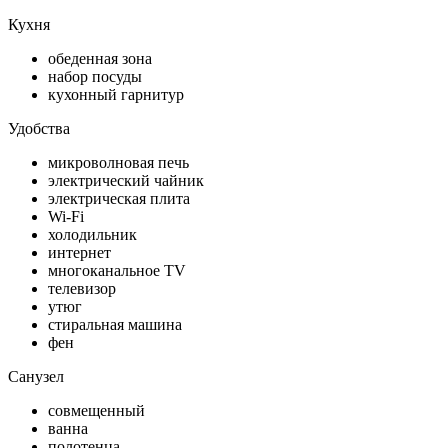
Кухня
обеденная зона
набор посуды
кухонный гарнитур
Удобства
микроволновая печь
электрический чайник
электрическая плита
Wi-Fi
холодильник
интернет
многоканальное TV
телевизор
утюг
стиральная машина
фен
Санузел
совмещенный
ванна
полотенца